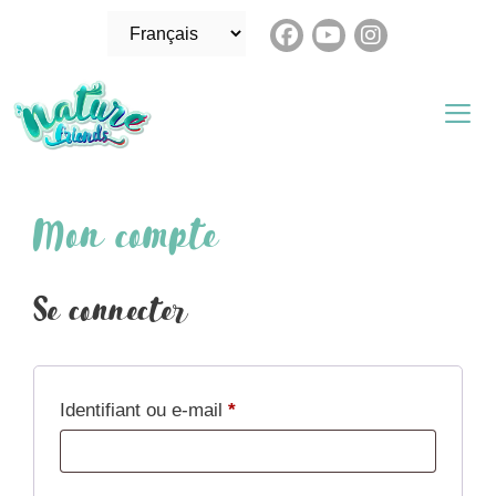
Aller
Choisir
au
une
contenu
langue
Me
Mon compte
Se connecter
Obligatoire
Identifiant ou e-mail
*