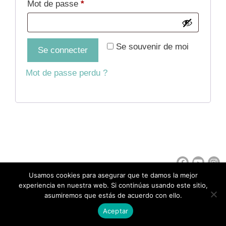
Obligatoire
Mot de passe
*
Se souvenir de moi
Se connecter
Mot de passe perdu ?
Usamos cookies para asegurar que te damos la mejor
experiencia en nuestra web. Si continúas usando este sitio,
Politique de confidentialité
Politique des cookies
À propos de nous
asumiremos que estás de acuerdo con ello.
© Educa Borras, S.A.U. 2020. Todos los derechos reservados.
Aceptar