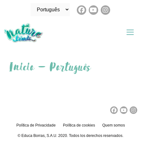
Saltar
Escolha
para
um
o
idioma
conteúdo
Me
Inicio – Português
Política de Privacidade
Política de cookies
Quem somos
© Educa Borras, S.A.U. 2020. Todos los derechos reservados.