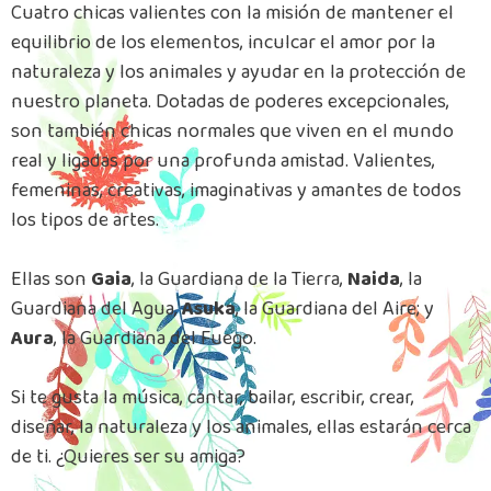
Cuatro chicas valientes con la misión de mantener el
equilibrio de los elementos, inculcar el amor por la
naturaleza y los animales y ayudar en la protección de
nuestro planeta. Dotadas de poderes excepcionales,
son también chicas normales que viven en el mundo
real y ligadas por una profunda amistad. Valientes,
femeninas, creativas, imaginativas y amantes de todos
los tipos de artes.
Ellas son
Gaia
, la Guardiana de la Tierra,
Naida
, la
Guardiana del Agua,
Asuka
, la Guardiana del Aire; y
Aura
, la Guardiana del Fuego.
Si te gusta la música, cantar, bailar, escribir, crear,
diseñar, la naturaleza y los animales, ellas estarán cerca
de ti. ¿Quieres ser su amiga?