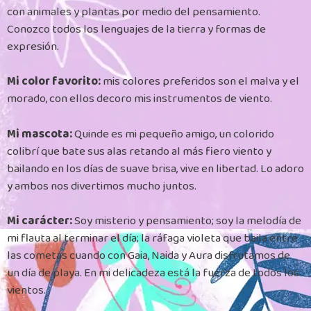
con animales y plantas por medio del pensamiento.
Conozco todos los lenguajes de la tierra y formas de
expresión.
Mi color favorito:
mis colores preferidos son el malva y el
morado, con ellos decoro mis instrumentos de viento.
Mi mascota:
Quinde es mi pequeño amigo, un colorido
colibrí que bate sus alas retando al más fiero viento y
bailando en los días de suave brisa, vive en libertad. Lo adoro
y ambos nos divertimos mucho juntos.
Mi carácter:
Soy misterio y pensamiento; soy la melodía de
mi flauta al terminar el día; la ráfaga violeta que baila entre
las cometas cuando con Gaia, Naida y Aura disfrutamos de
un día de playa. En mi delicadeza está la fuerza de todos los
vientos.