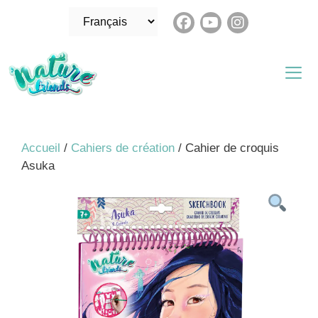
Aller
Choisir
au
une
contenu
langue
Me
Accueil
/
Cahiers de création
/ Cahier de croquis
Asuka