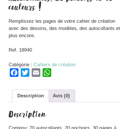
couleurs !
Remplissez les pages de votre cahier de création
avec des dessins, des modèles, des autocollants et
plus encore.
Ref. 18940
Catégorie :
Cahiers de création
F
T
E
W
a
w
m
h
c
i
a
a
Description
Avis (0)
e
t
i
t
b
t
l
s
Description
o
e
A
o
r
p
Contenu: 70 autocollants, 20 pochoirs, 30 pages à